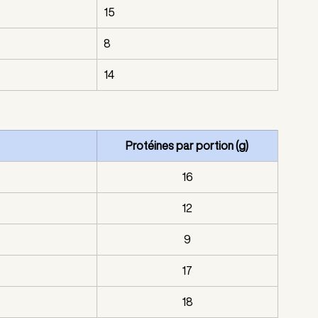
15
8
14
Protéines par portion (g)
16
12
9
17
18