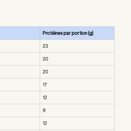
Protéines par portion (g)
23
20
20
17
12
9
12