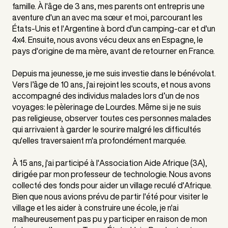
famille. À l'âge de 3 ans, mes parents ont entrepris une
aventure d'un an avec ma sœur et moi, parcourant les
États-Unis et l'Argentine à bord d'un camping-car et d'un
4x4. Ensuite, nous avons vécu deux ans en Espagne, le
pays d'origine de ma mère, avant de retourner en France.
Depuis ma jeunesse, je me suis investie dans le bénévolat.
Vers l’âge de 10 ans, j'ai rejoint les scouts, et nous avons
accompagné des individus malades lors d’un de nos
voyages: le pèlerinage de Lourdes. Même si je ne suis
pas religieuse, observer toutes ces personnes malades
qui arrivaient à garder le sourire malgré les difficultés
qu'elles traversaient m'a profondément marquée.
À 15 ans, j'ai participé à l'Association Aide Afrique (3A),
dirigée par mon professeur de technologie. Nous avons
collecté des fonds pour aider un village reculé d'Afrique.
Bien que nous avions prévu de partir l'été pour visiter le
village et les aider à construire une école, je n'ai
malheureusement pas pu y participer en raison de mon